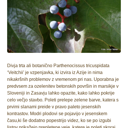
Divja trta ali botanično Parthenocissus tricuspidata
‘Veitchii’ je vzpenjavka, ki izvira iz Azije in nima
nikakršnih problemov z vremenom pri nas. Uporabna je
predvsem za ozelenitev betonskih površin in marsikje v
Sloveniji in Zasavju lahko opazite, kako lahko pokrije
celo večjo stavbo. Poleti prelepe zelene barve, katera s
prvimi slanami preide v pravo paleto jesenskih
kontrastov. Modri plodovi se pojavijo v jesenskem
času,ki še dodatno popestrijo videz, ko se po izgubi
listov prikažejo prepletene veje, katere je poleti skoraj