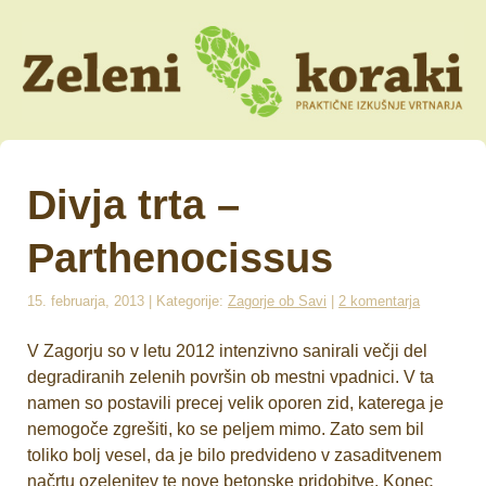
Divja trta –
Parthenocissus
15. februarja, 2013 | Kategorije:
Zagorje ob Savi
|
2 komentarja
V Zagorju so v letu 2012 intenzivno sanirali večji del
degradiranih zelenih površin ob mestni vpadnici. V ta
namen so postavili precej velik oporen zid, katerega je
nemogoče zgrešiti, ko se peljem mimo. Zato sem bil
toliko bolj vesel, da je bilo predvideno v zasaditvenem
načrtu ozelenitev te nove betonske pridobitve. Konec