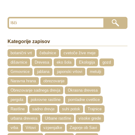
Kategorije zapisov
botanični vrt
čebulnice
cvetoče žive meje
dišavnice
Drevesa
eko šola
Ekologija
gozd
Grmovnice
jablana
japonski vrtovi
metulji
Naravna hrana
obrezovanje
Obrezovanje sadnega drevja
Okrasna drevesa
pergola
pokrovne rastline
pomladne cvetlice
Rastline
sadno drevje
suhi potok
Trajnice
urbana drevesa
Urbane rastline
visoke grede
vrba
Vrtovi
vzpenjalke
Zagorje ob Savi