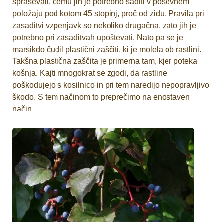
spraševali, čemu jih je potrebno saditi v poševnem
položaju pod kotom 45 stopinj, proč od zidu. Pravila pri
zasaditvi vzpenjavk so nekoliko drugačna, zato jih je
potrebno pri zasaditvah upoštevati. Nato pa se je
marsikdo čudil plastični zaščiti, ki je molela ob rastlini.
Takšna plastična zaščita je primerna tam, kjer poteka
košnja. Kajti mnogokrat se zgodi, da rastline
poškodujejo s kosilnico in pri tem naredijo nepopravljivo
škodo. S tem načinom to preprečimo na enostaven
način.