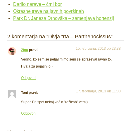
Darilo narave – črni bor
Okrasne trave na javnih površinah
Park Dr. Janeza Drnovška – zamenjava hortenzij
2 komentarja na “Divja trta – Parthenocissus”
15. februarja, 2013 ob 23:38
Ziga
pravi:
Vedno, ko sem se peljal mimo sem se spraševal ravno to.
Hvala za pojasnilo:)
Odgovori
17. februarja, 2013 ob 11:03
Toni
pravi:
Super. Pa spet nekaj več o ”rožicah” vem:)
Odgovori