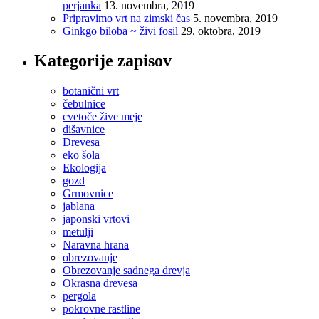
perjanka
13. novembra, 2019
Pripravimo vrt na zimski čas
5. novembra, 2019
Ginkgo biloba ~ živi fosil
29. oktobra, 2019
Kategorije zapisov
botanični vrt
čebulnice
cvetoče žive meje
dišavnice
Drevesa
eko šola
Ekologija
gozd
Grmovnice
jablana
japonski vrtovi
metulji
Naravna hrana
obrezovanje
Obrezovanje sadnega drevja
Okrasna drevesa
pergola
pokrovne rastline