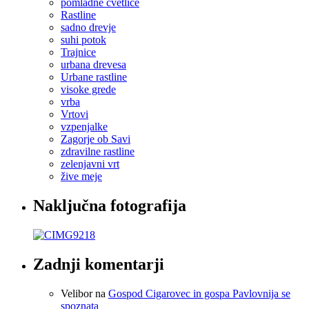
pomladne cvetlice
Rastline
sadno drevje
suhi potok
Trajnice
urbana drevesa
Urbane rastline
visoke grede
vrba
Vrtovi
vzpenjalke
Zagorje ob Savi
zdravilne rastline
zelenjavni vrt
žive meje
Naključna fotografija
Zadnji komentarji
Velibor
na
Gospod Cigarovec in gospa Pavlovnija se
spoznata