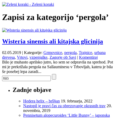
Zapisi za kategorijo ‘pergola’
Wisteria sinensis ali kitajska glicinija
02.05.2019 | Kategorije:
Grmovnice
,
pergola
,
Trajnice
,
urbana
drevesa
,
Vrtovi
,
vzpenjalke
,
Zagorje ob Savi
|
Komentiraj
Bilo je muhasto aprilsko jutro, ko sem se odpravila na sprehod. Pot
mi je prekrižala pergola na Sallauminesu v Trbovljah, katera je bila
še posebej lepa zaradi...
Zadnje objave
Hedera helix – bršljan
19. februarja, 2022
Nastopil je pravi čas za obrezovanje okrasnih trav
20.
novembra, 2019
Pennisetum alopecuroides ‘Little Bunny’ – japonska