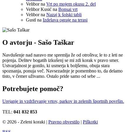
Velibor
na
Vrt po mojem okusu 2. del
Velibor Kusić
na
Bonsai vrt
Velibor
na
Nazaj k šolski tabli
Gustl
na
Izdelava ograje na terasi
O avtorju - Sašo Taškar
Navdušenje nad naravo me spremlja že od otroštva; le to z leti ne
pojenja. Delitev bogatih izkušenj se mi zdi korak v pravo smer.
Ustvarjalnost je gonilo, ki usmerja k boljšemu, obuja stara
spoznanja, ponuja več. Navsezadnje je pomembno to, da delamo
tisto, v čemer uživamo. Ostalo pride samo od sebe ...
Potrebujete pomoč?
Urejanje in vzdrževanje vrtov, parkov in zelenih športnih površin.
TEL:
041 832 853
© 2026 - Zeleni koraki |
Pravno obvestilo
|
Piškotki
RSS