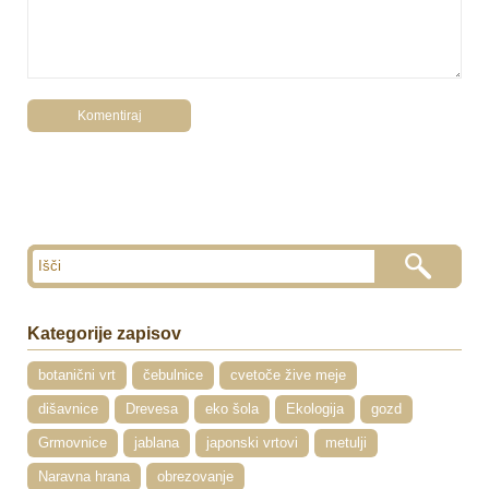
Kategorije zapisov
botanični vrt
čebulnice
cvetoče žive meje
dišavnice
Drevesa
eko šola
Ekologija
gozd
Grmovnice
jablana
japonski vrtovi
metulji
Naravna hrana
obrezovanje