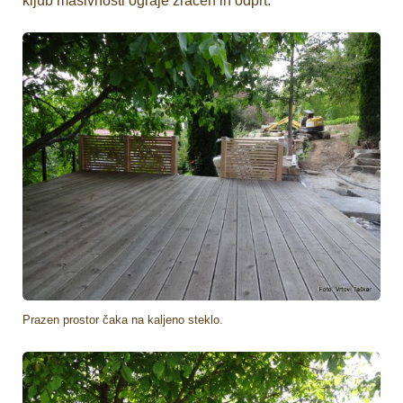
kljub masivnosti ograje zračen in odprt.
Prazen prostor čaka na kaljeno steklo.