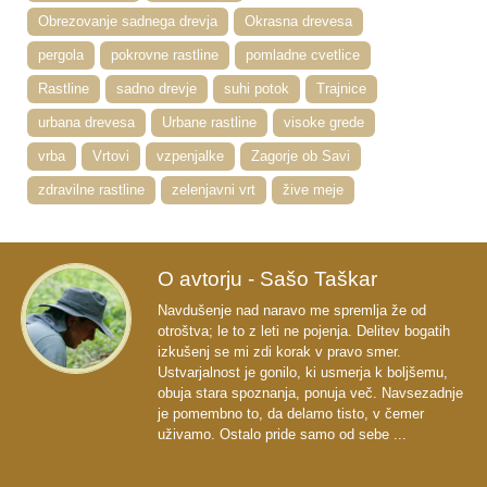
Obrezovanje sadnega drevja
Okrasna drevesa
pergola
pokrovne rastline
pomladne cvetlice
Rastline
sadno drevje
suhi potok
Trajnice
urbana drevesa
Urbane rastline
visoke grede
vrba
Vrtovi
vzpenjalke
Zagorje ob Savi
zdravilne rastline
zelenjavni vrt
žive meje
O avtorju - Sašo Taškar
Navdušenje nad naravo me spremlja že od
otroštva; le to z leti ne pojenja. Delitev bogatih
izkušenj se mi zdi korak v pravo smer.
Ustvarjalnost je gonilo, ki usmerja k boljšemu,
obuja stara spoznanja, ponuja več. Navsezadnje
je pomembno to, da delamo tisto, v čemer
uživamo. Ostalo pride samo od sebe ...