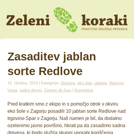
Zasaditev jablan
sorte Redlove
10. oktobra, 2019 | Kategorije:
Drevesa
,
eko šola
,
jablana
,
Naravna
hrana
,
sadno drevje
,
Zagorje ob Savi
|
Komentiraj
Pred kratkim smo z ekipo in s pomočjo otrok v okviru
eko šole v Zagorju posadili 10 jablan sorte Redlove nad
trgovino Spar v Zagorju. Naš namen je bil, da dodatno
ozelenimo javno površino, hkrati pa da zasadimo sadna
drevesa, ki bodo služila skupni uporabi koriščenja