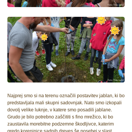
Najprej smo si na terenu označili postavitev jablan, ki bo
predstavljala mali skupni sadovnjak. Nato smo izkopali
dovolj velike luknje, v katere smo posadili jablane.
Grudo je bilo potrebno zaščititi s fino mrežico, ki bo
zaustavila morebitne podzemne škodljivce, katerim
gredo koreninice sadnih dreves še posebej v slast