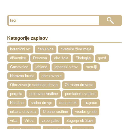
Kategorije zapisov
botanični vrt
čebulnice
cvetoče žive meje
dišavnice
Drevesa
eko šola
Ekologija
gozd
Grmovnice
jablana
japonski vrtovi
metulji
Naravna hrana
obrezovanje
Obrezovanje sadnega drevja
Okrasna drevesa
pergola
pokrovne rastline
pomladne cvetlice
Rastline
sadno drevje
suhi potok
Trajnice
urbana drevesa
Urbane rastline
visoke grede
vrba
Vrtovi
vzpenjalke
Zagorje ob Savi