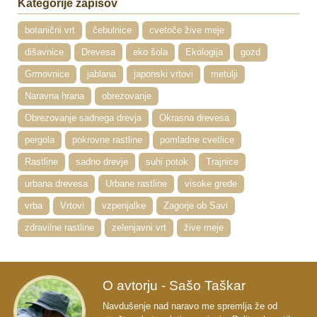
Kategorije zapisov
botanični vrt
čebulnice
cvetoče žive meje
dišavnice
Drevesa
eko šola
Ekologija
gozd
Grmovnice
jablana
japonski vrtovi
metulji
Naravna hrana
obrezovanje
Obrezovanje sadnega drevja
Okrasna drevesa
pergola
pokrovne rastline
pomladne cvetlice
Rastline
sadno drevje
suhi potok
Trajnice
urbana drevesa
Urbane rastline
visoke grede
vrba
Vrtovi
vzpenjalke
Zagorje ob Savi
zdravilne rastline
zelenjavni vrt
žive meje
O avtorju - Sašo Taškar
Navdušenje nad naravo me spremlja že od