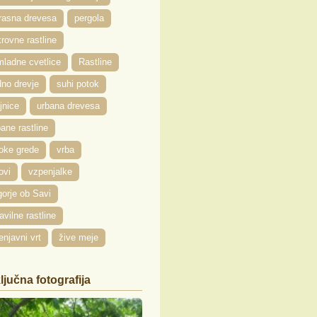
rasna drevesa
pergola
rovne rastline
ladne cvetlice
Rastline
no drevje
suhi potok
jnice
urbana drevesa
ane rastline
oke grede
vrba
ovi
vzpenjalke
orje ob Savi
avilne rastline
enjavni vrt
žive meje
ljučna fotografija