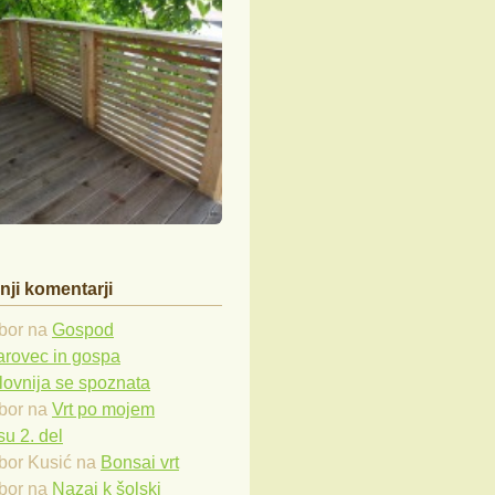
nji komentarji
bor
na
Gospod
arovec in gospa
lovnija se spoznata
bor
na
Vrt po mojem
u 2. del
bor Kusić
na
Bonsai vrt
bor
na
Nazaj k šolski