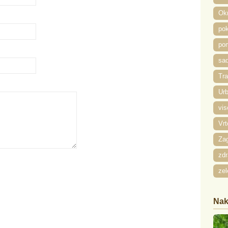
Ok
pok
pom
sad
Tra
Urb
vis
Vrt
Zag
zdr
zel
Nak