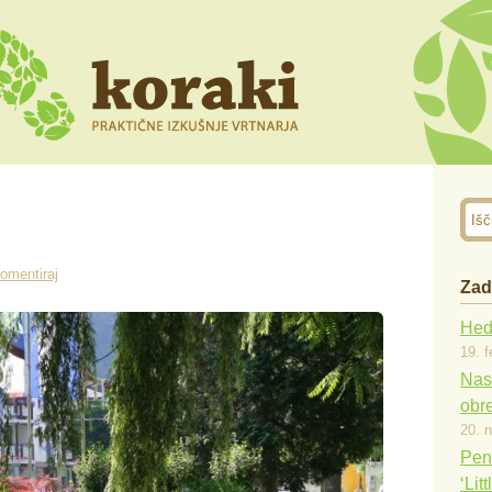
omentiraj
Zad
Hede
19. f
Nast
obr
20. 
Pen
‘Lit