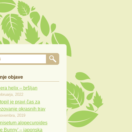
nje objave
ra helix – bršljan
ebruarja, 2022
opil je pravi čas za
ezovanje okrasnih trav
novembra, 2019
nisetum alopecuroides
tle Bunny’ – japonska