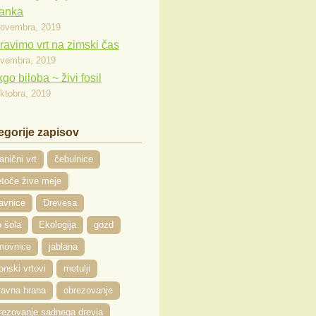
janka
novembra, 2019
ravimo vrt na zimski čas
ovembra, 2019
go biloba ~ živi fosil
oktobra, 2019
egorije zapisov
anični vrt
čebulnice
toče žive meje
avnice
Drevesa
 šola
Ekologija
gozd
movnice
jablana
onski vrtovi
metulji
ravna hrana
obrezovanje
rezovanje sadnega drevja