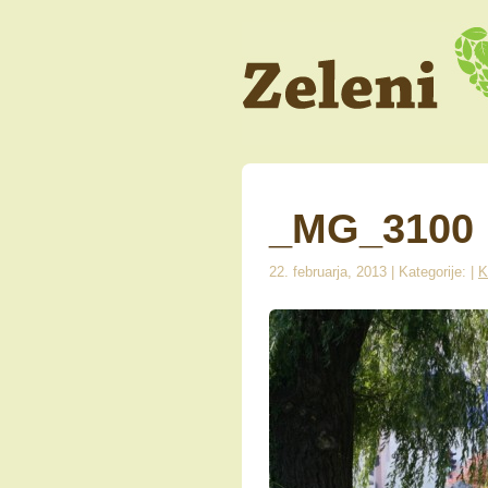
_MG_3100
22. februarja, 2013 | Kategorije: |
K