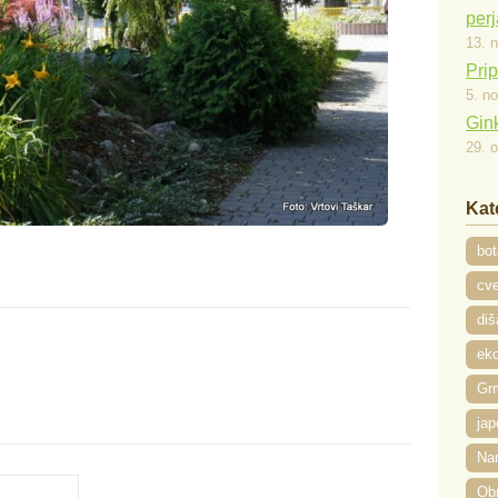
per
13. 
Prip
5. n
Gink
29. 
Kat
bot
cve
diš
eko
Gr
jap
Na
Ob