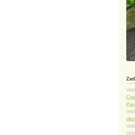
Zad
Veli
Cig
Pav
Veli
okus
Veli
Veli