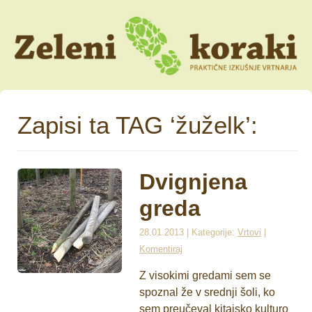
Zapisi ta TAG ‘žuželk’:
Dvignjena
greda
28.01.2013 | Kategorije:
Vrtovi
|
Komentiraj
Z visokimi gredami sem se
spoznal že v srednji šoli, ko
sem preučeval kitajsko kulturo