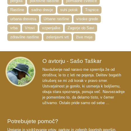
pergola
pokrovne rastline
pomladne cvetlice
Rastline
sadno drevje
suhi potok
Trajnice
urbana drevesa
Urbane rastline
visoke grede
vrba
Vrtovi
vzpenjalke
Zagorje ob Savi
zdravilne rastline
zelenjavni vrt
žive meje
O avtorju - Sašo Taškar
Navdušenje nad naravo me spremlja že od
otroštva; le to z leti ne pojenja. Delitev bogatih
izkušenj se mi zdi korak v pravo smer.
Ustvarjalnost je gonilo, ki usmerja k boljšemu,
obuja stara spoznanja, ponuja več. Navsezadnje
je pomembno to, da delamo tisto, v čemer
uživamo. Ostalo pride samo od sebe ...
Potrebujete pomoč?
Urejanje in vzdrževanje vrtov, parkov in zelenih športnih površin.