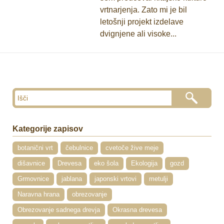
vrtnarjenja. Zato mi je bil
letošnji projekt izdelave
dvignjene ali visoke...
Kategorije zapisov
botanični vrt
čebulnice
cvetoče žive meje
dišavnice
Drevesa
eko šola
Ekologija
gozd
Grmovnice
jablana
japonski vrtovi
metulji
Naravna hrana
obrezovanje
Obrezovanje sadnega drevja
Okrasna drevesa