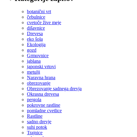
botanični vrt
čebulnice
cvetoče žive meje
dišavnice
Drevesa
eko šola
Ekologija
gozd
Grmovnice
jablana
japonski vrtovi
metulji
Naravna hrana
obrezovanje
Obrezovanje sadnega drevja
Okrasna drevesa
pergola
pokrovne rastline
pomladne cvetlice
Rastline
sadno drevje
suhi potok
Trajnice