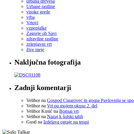
urbana drevesa
Urbane rastline
visoke grede
vrba
Vrtovi
vzpenjalke
Zagorje ob Savi
zdravilne rastline
zelenjavni vrt
žive meje
Naključna fotografija
Zadnji komentarji
Velibor
na
Gospod Cigarovec in gospa Pavlovnija se spo
Velibor
na
Vrt po mojem okusu 2. del
Velibor Kusić
na
Bonsai vrt
Velibor
na
Nazaj k šolski tabli
Gustl
na
Izdelava ograje na terasi