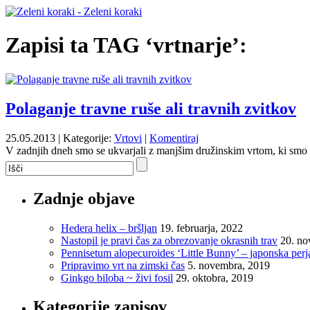
Zapisi ta TAG ‘vrtnarje’:
Polaganje travne ruše ali travnih zvitkov
25.05.2013 | Kategorije:
Vrtovi
|
Komentiraj
V zadnjih dneh smo se ukvarjali z manjšim družinskim vrtom, ki smo g
Zadnje objave
Hedera helix – bršljan
19. februarja, 2022
Nastopil je pravi čas za obrezovanje okrasnih trav
20. no
Pennisetum alopecuroides ‘Little Bunny’ – japonska per
Pripravimo vrt na zimski čas
5. novembra, 2019
Ginkgo biloba ~ živi fosil
29. oktobra, 2019
Kategorije zapisov