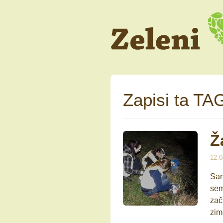
Zapisi ta TAG
Ž
12.0
Sam
sem
zač
zim