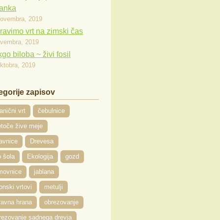
janka
novembra, 2019
ravimo vrt na zimski čas
ovembra, 2019
go biloba ~ živi fosil
oktobra, 2019
egorije zapisov
anični vrt
čebulnice
toče žive meje
avnice
Drevesa
 šola
Ekologija
gozd
movnice
jablana
onski vrtovi
metulji
ravna hrana
obrezovanje
rezovanje sadnega drevja