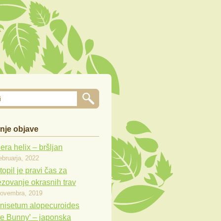
nje objave
ra helix – bršljan
ebruarja, 2022
opil je pravi čas za
ezovanje okrasnih trav
novembra, 2019
nisetum alopecuroides
tle Bunny’ – japonska