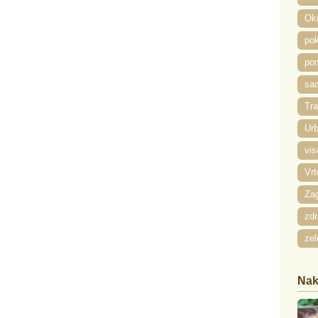
Ok
pok
pom
sad
Tra
Urb
vis
Vrt
Zag
zdr
zel
Nak