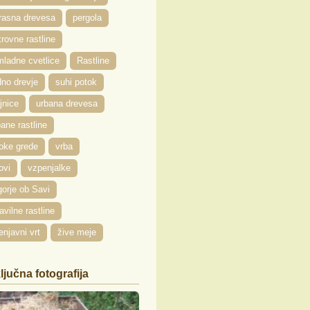
rasna drevesa
pergola
rovne rastline
ladne cvetlice
Rastline
no drevje
suhi potok
jnice
urbana drevesa
ane rastline
oke grede
vrba
ovi
vzpenjalke
orje ob Savi
avilne rastline
enjavni vrt
žive meje
ljučna fotografija