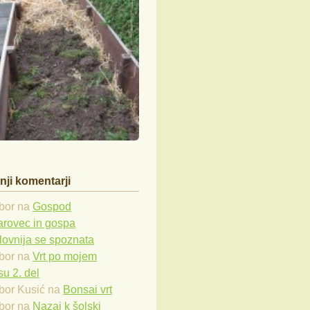
nji komentarji
bor
na
Gospod
arovec in gospa
lovnija se spoznata
bor
na
Vrt po mojem
u 2. del
bor Kusić
na
Bonsai vrt
bor
na
Nazaj k šolski