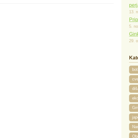
per
13. 
Prip
5. n
Gink
29. 
Kat
bot
cve
diš
eko
Gr
jap
Na
Ob