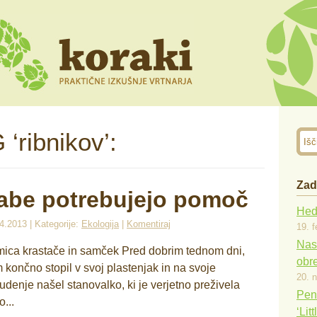
 ‘ribnikov’:
Zad
abe potrebujejo pomoč
Hede
4.2013 | Kategorije:
Ekologija
|
Komentiraj
19. f
Nast
ica krastače in samček Pred dobrim tednom dni,
obr
 končno stopil v svoj plastenjak in na svoje
20. 
udenje našel stanovalko, ki je verjetno preživela
Pen
o...
‘Lit