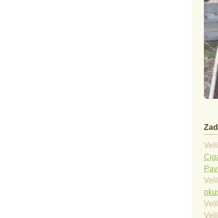
Zad
Veli
Cig
Pav
Veli
okus
Veli
Veli