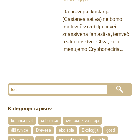
Da pravega kostanja
(Castanea sativa) ne bomo
imeli več v izobilju ni več
znanstvena fantastika, temveč
realno dejstvo. Gliva, ki jo
imenujemo Cryphonectria...
Kategorije zapisov
botanični vrt
čebulnice
cvetoče žive meje
dišavnice
Drevesa
eko šola
Ekologija
gozd
Grmovnice
jablana
japonski vrtovi
metulji