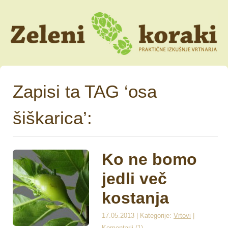
Zapisi ta TAG ‘osa
šiškarica’:
Ko ne bomo
jedli več
kostanja
17.05.2013 | Kategorije:
Vrtovi
|
Komentarji (1)