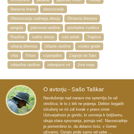
Naravna hrana
obrezovanje
Obrezovanje sadnega drevja
Okrasna drevesa
pergola
pokrovne rastline
pomladne cvetlice
Rastline
sadno drevje
suhi potok
Trajnice
urbana drevesa
Urbane rastline
visoke grede
vrba
Vrtovi
vzpenjalke
Zagorje ob Savi
zdravilne rastline
zelenjavni vrt
žive meje
O avtorju - Sašo Taškar
Navdušenje nad naravo me spremlja že od
otroštva; le to z leti ne pojenja. Delitev bogatih
izkušenj se mi zdi korak v pravo smer.
Ustvarjalnost je gonilo, ki usmerja k boljšemu,
obuja stara spoznanja, ponuja več. Navsezadnje
je pomembno to, da delamo tisto, v čemer
uživamo. Ostalo pride samo od sebe ...