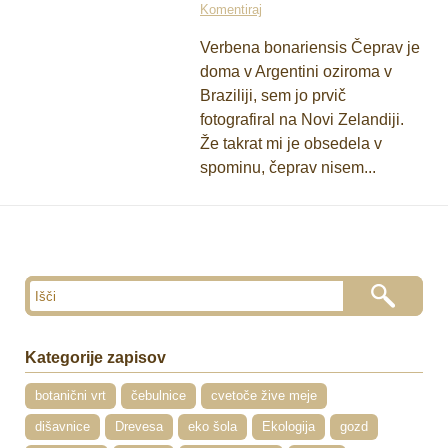
Komentiraj
Verbena bonariensis Čeprav je
doma v Argentini oziroma v
Braziliji, sem jo prvič
fotografiral na Novi Zelandiji.
Že takrat mi je obsedela v
spominu, čeprav nisem...
Kategorije zapisov
botanični vrt
čebulnice
cvetoče žive meje
dišavnice
Drevesa
eko šola
Ekologija
gozd