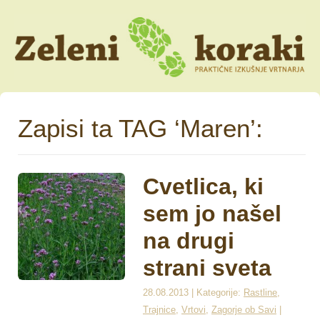
Zapisi ta TAG ‘Maren’:
Cvetlica, ki
sem jo našel
na drugi
strani sveta
28.08.2013 | Kategorije:
Rastline
,
Trajnice
,
Vrtovi
,
Zagorje ob Savi
|