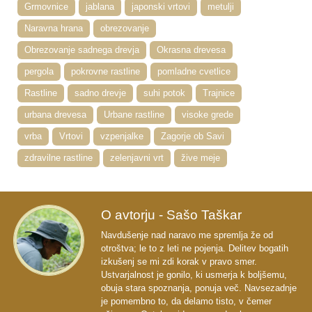
Grmovnice
jablana
japonski vrtovi
metulji
Naravna hrana
obrezovanje
Obrezovanje sadnega drevja
Okrasna drevesa
pergola
pokrovne rastline
pomladne cvetlice
Rastline
sadno drevje
suhi potok
Trajnice
urbana drevesa
Urbane rastline
visoke grede
vrba
Vrtovi
vzpenjalke
Zagorje ob Savi
zdravilne rastline
zelenjavni vrt
žive meje
O avtorju - Sašo Taškar
Navdušenje nad naravo me spremlja že od
otroštva; le to z leti ne pojenja. Delitev bogatih
izkušenj se mi zdi korak v pravo smer.
Ustvarjalnost je gonilo, ki usmerja k boljšemu,
obuja stara spoznanja, ponuja več. Navsezadnje
je pomembno to, da delamo tisto, v čemer