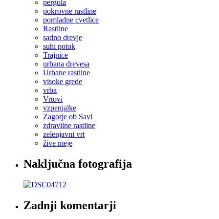
pergola
pokrovne rastline
pomladne cvetlice
Rastline
sadno drevje
suhi potok
Trajnice
urbana drevesa
Urbane rastline
visoke grede
vrba
Vrtovi
vzpenjalke
Zagorje ob Savi
zdravilne rastline
zelenjavni vrt
žive meje
Naključna fotografija
Zadnji komentarji