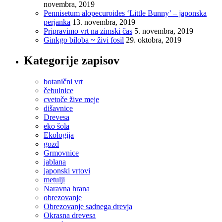
novembra, 2019
Pennisetum alopecuroides ‘Little Bunny’ – japonska
perjanka
13. novembra, 2019
Pripravimo vrt na zimski čas
5. novembra, 2019
Ginkgo biloba ~ živi fosil
29. oktobra, 2019
Kategorije zapisov
botanični vrt
čebulnice
cvetoče žive meje
dišavnice
Drevesa
eko šola
Ekologija
gozd
Grmovnice
jablana
japonski vrtovi
metulji
Naravna hrana
obrezovanje
Obrezovanje sadnega drevja
Okrasna drevesa