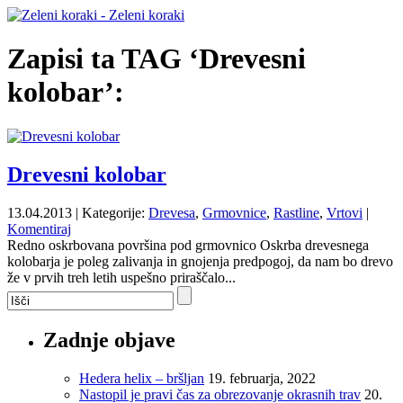
Zapisi ta TAG ‘Drevesni
kolobar’:
Drevesni kolobar
13.04.2013 | Kategorije:
Drevesa
,
Grmovnice
,
Rastline
,
Vrtovi
|
Komentiraj
Redno oskrbovana površina pod grmovnico Oskrba drevesnega
kolobarja je poleg zalivanja in gnojenja predpogoj, da nam bo drevo
že v prvih treh letih uspešno priraščalo...
Zadnje objave
Hedera helix – bršljan
19. februarja, 2022
Nastopil je pravi čas za obrezovanje okrasnih trav
20.