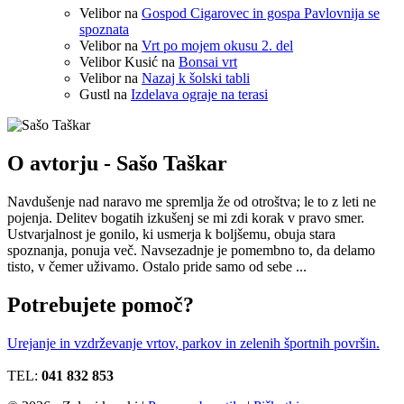
Velibor
na
Gospod Cigarovec in gospa Pavlovnija se
spoznata
Velibor
na
Vrt po mojem okusu 2. del
Velibor Kusić
na
Bonsai vrt
Velibor
na
Nazaj k šolski tabli
Gustl
na
Izdelava ograje na terasi
O avtorju - Sašo Taškar
Navdušenje nad naravo me spremlja že od otroštva; le to z leti ne
pojenja. Delitev bogatih izkušenj se mi zdi korak v pravo smer.
Ustvarjalnost je gonilo, ki usmerja k boljšemu, obuja stara
spoznanja, ponuja več. Navsezadnje je pomembno to, da delamo
tisto, v čemer uživamo. Ostalo pride samo od sebe ...
Potrebujete pomoč?
Urejanje in vzdrževanje vrtov, parkov in zelenih športnih površin.
TEL:
041 832 853