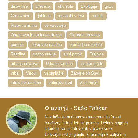
dišavnice
Drevesa
eko šola
Ekologija
gozd
Grmovnice
jablana
japonski vrtovi
metulji
Naravna hrana
obrezovanje
Obrezovanje sadnega drevja
Okrasna drevesa
pergola
pokrovne rastline
pomladne cvetlice
Rastline
sadno drevje
suhi potok
Trajnice
urbana drevesa
Urbane rastline
visoke grede
vrba
Vrtovi
vzpenjalke
Zagorje ob Savi
zdravilne rastline
zelenjavni vrt
žive meje
O avtorju - Sašo Taškar
Navdušenje nad naravo me spremlja že od
otroštva; le to z leti ne pojenja. Delitev bogatih
izkušenj se mi zdi korak v pravo smer.
Ustvarjalnost je gonilo, ki usmerja k boljšemu,